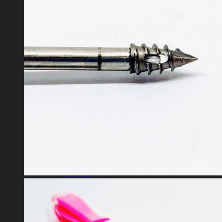
Placa Recta
Reconstrucción
Radio Distal
Detensor Guia Miniinvasivo
Tercio de Tubo
Humero Proximal
Columna
Caja Cervical
Caja PLIF
Caja TLIF
Conector Interbarra
Fijacion Columna
Placa Cervical
Jaula Corpectomia
Artroscopia
Hombro
Rodilla
Clavos Endomedulares
EM Femur
EM Humero