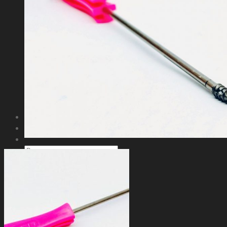
EM Tibia
EM Nancy
Gamma
Pie Tobillo Mano Muñeca
Placa Calcanea
Arpon Titanio
Boton Sindesmal
Minigrapa
Tutor
Tutor Tubular
Politica Comercial
Contacto
Buscar
por: