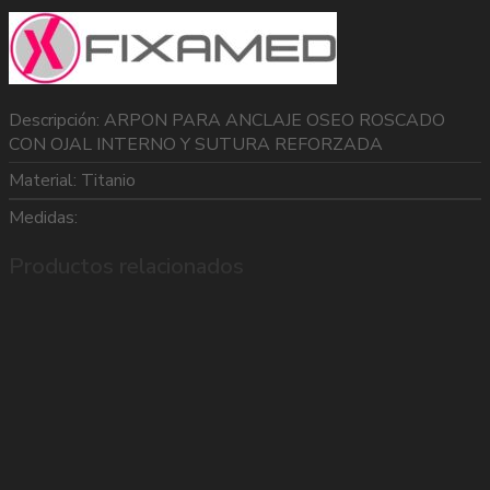
Descripción: ARPON PARA ANCLAJE OSEO ROSCADO
CON OJAL INTERNO Y SUTURA REFORZADA
Material: Titanio
Medidas:
Productos relacionados