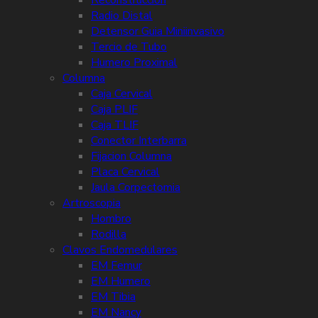
Radio Distal
Detensor Guia Miniinvasivo
Tercio de Tubo
Humero Proximal
Columna
Caja Cervical
Caja PLIF
Caja TLIF
Conector Interbarra
Fijacion Columna
Placa Cervical
Jaula Corpectomia
Artroscopia
Hombro
Rodilla
Clavos Endomedulares
EM Femur
EM Humero
EM Tibia
EM Nancy