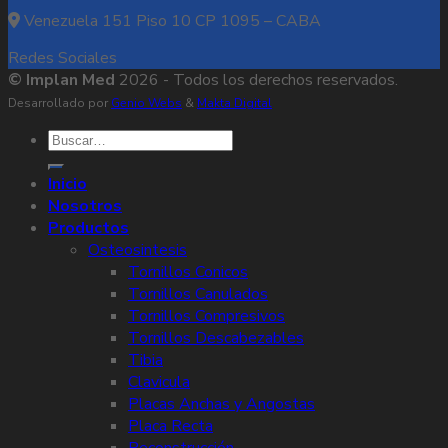
Venezuela 151 Piso 10 CP 1095 – CABA
Redes Sociales
© Implan Med
2026 - Todos los derechos reservados.
Desarrollado por
Genio Webs
&
Makta Digital
Buscar
por:
Inicio
Nosotros
Productos
Osteosintesis
Tornillos Conicos
Tornillos Canulados
Tornillos Compresivos
Tornillos Descabezables
Tibia
Clavicula
Placas Anchas y Angostas
Placa Recta
Reconstrucción