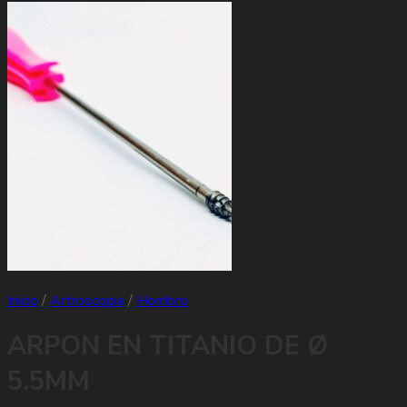
Inicio
/
Artroscopia
/
Hombro
ARPON EN TITANIO DE Ø
5.5MM