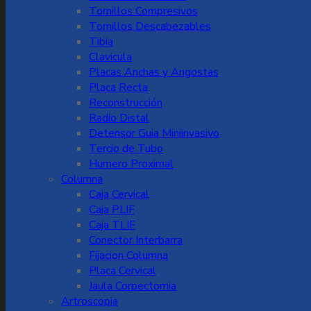
Tornillos Compresivos
Tornillos Descabezables
Tibia
Clavicula
Placas Anchas y Angostas
Placa Recta
Reconstrucción
Radio Distal
Detensor Guia Miniinvasivo
Tercio de Tubo
Humero Proximal
Columna
Caja Cervical
Caja PLIF
Caja TLIF
Conector Interbarra
Fijacion Columna
Placa Cervical
Jaula Corpectomia
Artroscopia