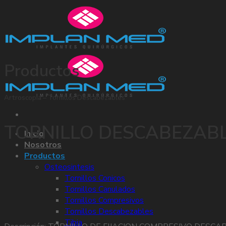
Skip
to
content
Productos
Artroscopia – Tornillos Descabezables
TORNILLO DESCABEZAB
Inicio
Nosotros
Productos
Osteosintesis
Tornillos Conicos
Tornillos Canulados
Tornillos Compresivos
Tornillos Descabezables
Tibia