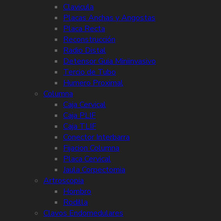
Clavicula
Placas Anchas y Angostas
Placa Recta
Reconstrucción
Radio Distal
Detensor Guia Miniinvasivo
Tercio de Tubo
Humero Proximal
Columna
Caja Cervical
Caja PLIF
Caja TLIF
Conector Interbarra
Fijacion Columna
Placa Cervical
Jaula Corpectomia
Artroscopia
Hombro
Rodilla
Clavos Endomedulares