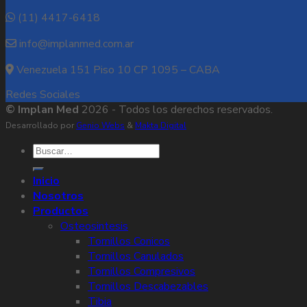
(11) 4417-6418
info@implanmed.com.ar
Venezuela 151 Piso 10 CP 1095 – CABA
Redes Sociales
© Implan Med
2026 - Todos los derechos reservados.
Desarrollado por
Genio Webs
&
Makta Digital
Buscar
por:
Inicio
Nosotros
Productos
Osteosintesis
Tornillos Conicos
Tornillos Canulados
Tornillos Compresivos
Tornillos Descabezables
Tibia