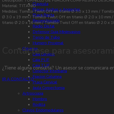
Descripción: TORNILLO DE FIJACION COMPRESIVO DESCA
Clavicula
Material: TITANIO
Placas Anchas y Angostas
Medidas: Tornillo Twist Off en titanio Ø 3.0 x 13 mm / Tornill
Placa Recta
Ø 3.0 x 19 mm / Tornillo Twist Off en titanio Ø 2.0 x 10 mm / 
Reconstrucción
titanio Ø 2.0 x 16 mm / Tornillo Twist Off en titanio Ø 2.0 x 
Radio Distal
Detensor Guia Miniinvasivo
Tercio de Tubo
Humero Proximal
Contáctese para asesoram
Columna
Caja Cervical
Caja PLIF
Caja TLIF
¿Tiene alguna consulta? Un asesor se comunicara en
Conector Interbarra
Fijacion Columna
IR A CONTACTO
Placa Cervical
Jaula Corpectomia
Artroscopia
Hombro
Rodilla
Clavos Endomedulares