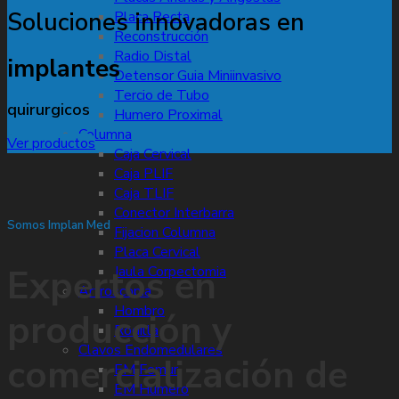
Soluciones innovadoras en
Placa Recta
Reconstrucción
Radio Distal
implantes
Detensor Guia Miniinvasivo
Tercio de Tubo
quirurgicos
Humero Proximal
Columna
Ver productos
Caja Cervical
Caja PLIF
Caja TLIF
Conector Interbarra
Somos Implan Med
Fijacion Columna
Placa Cervical
Expertos en
Jaula Corpectomia
Artroscopia
Hombro
producción y
Rodilla
Clavos Endomedulares
comercialización de
EM Femur
EM Humero