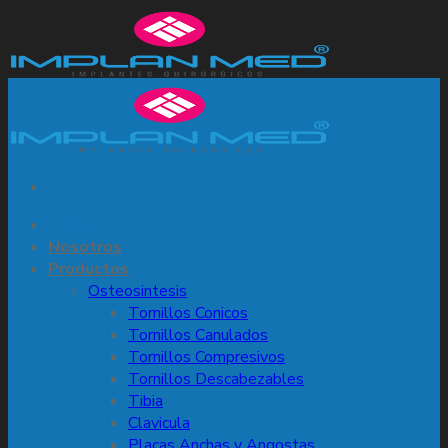
Skip
to
content
Inicio
Nosotros
Productos
Osteosintesis
Tornillos Conicos
Tornillos Canulados
Tornillos Compresivos
Tornillos Descabezables
Tibia
Clavicula
Placas Anchas y Angostas