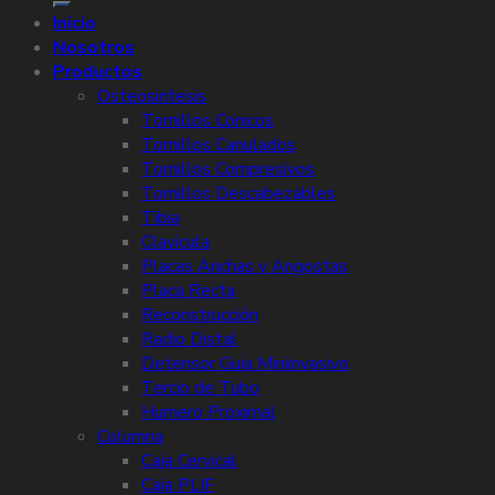
Inicio
Nosotros
Productos
Osteosintesis
Tornillos Conicos
Tornillos Canulados
Tornillos Compresivos
Tornillos Descabezables
Tibia
Clavicula
Placas Anchas y Angostas
Placa Recta
Reconstrucción
Radio Distal
Detensor Guia Miniinvasivo
Tercio de Tubo
Humero Proximal
Columna
Caja Cervical
Caja PLIF