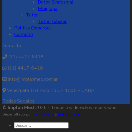
Boton Sindesmal
Minigrapa
Tutor
Tutor Tubular
Politica Comercial
Contacto
Contacto
(11) 4417-6418
(11) 4417-6418
info@implanmed.com.ar
Venezuela 151 Piso 10 CP 1095 – CABA
Redes Sociales
© Implan Med
2026 - Todos los derechos reservados.
Desarrollado por
Genio Webs
&
Makta Digital
Buscar
por: