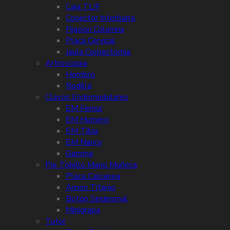
Caja TLIF
Conector Interbarra
Fijacion Columna
Placa Cervical
Jaula Corpectomia
Artroscopia
Hombro
Rodilla
Clavos Endomedulares
EM Femur
EM Humero
EM Tibia
EM Nancy
Gamma
Pie Tobillo Mano Muñeca
Placa Calcanea
Arpon Titanio
Boton Sindesmal
Minigrapa
Tutor