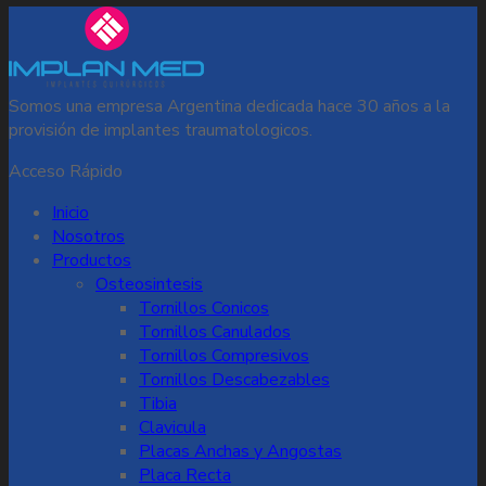
Somos una empresa Argentina dedicada hace 30 años a la
provisión de implantes traumatologicos.
Acceso Rápido
Inicio
Nosotros
Productos
Osteosintesis
Tornillos Conicos
Tornillos Canulados
Tornillos Compresivos
Tornillos Descabezables
Tibia
Clavicula
Placas Anchas y Angostas
Placa Recta