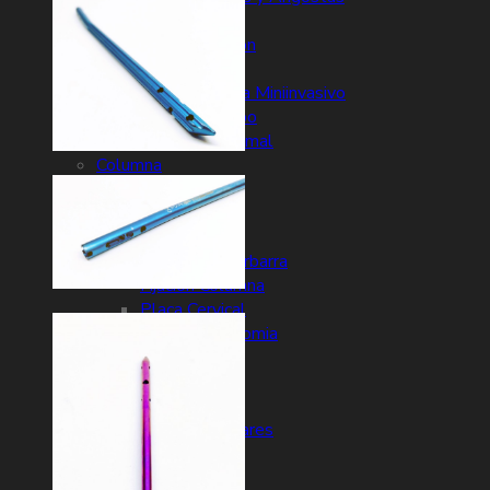
Placa Recta
Reconstrucción
Radio Distal
Detensor Guia Miniinvasivo
Tercio de Tubo
Humero Proximal
Columna
Caja Cervical
Caja PLIF
Caja TLIF
Conector Interbarra
Fijacion Columna
Placa Cervical
Jaula Corpectomia
Artroscopia
Hombro
Rodilla
Clavos Endomedulares
EM Femur
EM Humero