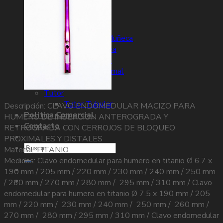
EM Tibia
EM Nancy
Gamma
Pie Tobillo Mano Muñeca
Placa Calcanea
Arpon Titanio
Boton Sindesmal
Minigrapa
Tutor
Tutor Tubular
Descripción: CLAVO ENDOMEDULAR MACIZO PARA
Politica Comercial
HUMERO DE INSERCION ANTEROGRADA Y
Contacto
RETROGRADA CON CERROJOS DE BLOQUEO
PROXIMALES Y DISTALES
Buscar
Material TITANIO
por:
Medidas: Clavo endomedular para humero en titanio Ø 6.7 x
190 mm / 205 mm / 220 mm / 230 mm / 240 mm / 250 mm
/ 260 mm / 270 mm / 280 mm / 295 mm / 310 mm / Clavo
endomedular para humero en titanio Ø 7.5 x 190 mm / 205
mm / 220 mm / 230 mm / 240 mm / 250 mm / 260 mm /
270 mm / 280 mm / 295 mm / 310 mm / Clavo endomedular