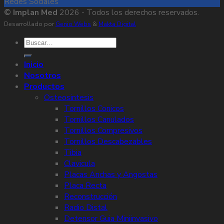
Redes Sociales
© Implan Med
2026 - Todos los derechos reservados.
Desarrollado por
Genio Webs
&
Makta Digital
Buscar
por:
Inicio
Nosotros
Productos
Osteosintesis
Tornillos Conicos
Tornillos Canulados
Tornillos Compresivos
Tornillos Descabezables
Tibia
Clavicula
Placas Anchas y Angostas
Placa Recta
Reconstrucción
Radio Distal
Detensor Guia Miniinvasivo