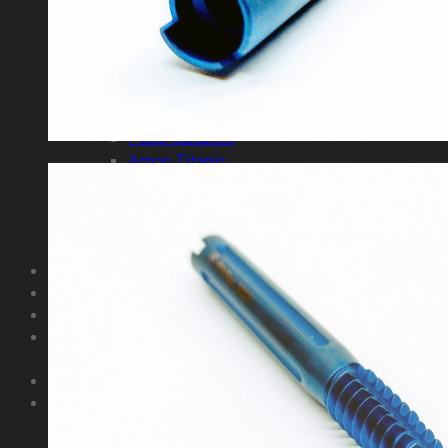
EM Femur
EM Humero
EM Tibia
EM Nancy
Gamma
Pie Tobillo Mano Muñeca
Placa Calcanea
Arpon Titanio
Boton Sindesmal
Minigrapa
Tutor
Tutor Tubular
Politica Comercial
Contacto
Buscar
por: