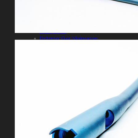
Clavicula
Placas Anchas y Angostas
Placa Recta
Reconstrucción
Radio Distal
Detensor Guia Miniinvasivo
Tercio de Tubo
Humero Proximal
Columna
Caja Cervical
Caja PLIF
Caja TLIF
Conector Interbarra
Fijacion Columna
Placa Cervical
Jaula Corpectomia
Artroscopia
Hombro
Rodilla
Clavos Endomedulares