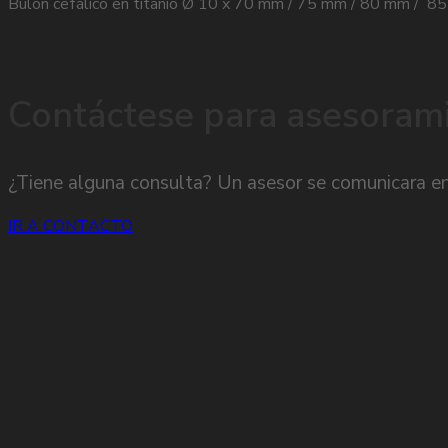
Bulon cefálico en titanio Ø 10 x 70 mm / 75 mm / 80 mm 
Contáctese para asesoram
¿Tiene alguna consulta? Un asesor se comunicara en
IR A CONTACTO