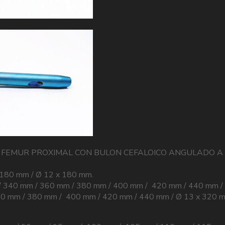
E FEMUR PROXIMAL CON BULON CEFALOICO ANGULADO A 
x 180 mm / Ø 12 x 180 mm.
 mm / 340 mm / 360 mm / 380 mm / 400 mm / 420 mm / 440 mm
60 mm / 380 mm / 400 mm / 420 mm / 440 mm / Ø 13 x 320 