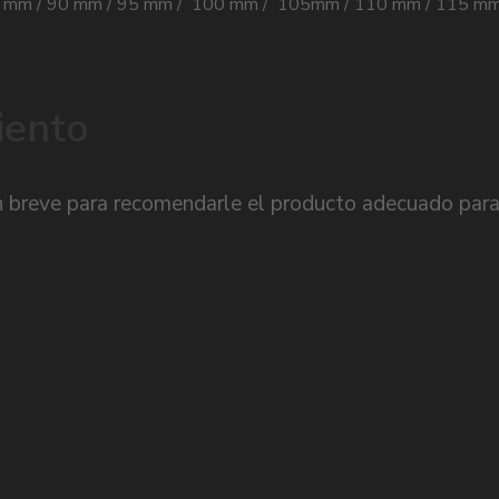
/ 85 mm / 90 mm / 95 mm / 100 mm / 105mm / 110 mm / 115 m
iento
 breve para recomendarle el producto adecuado para 