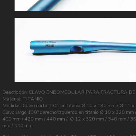
Descripción: CLAVO ENDOMEDULAR PARA FRACTURA D
Material: TITANIO
Medidas: Clavo corto 130º en titanio Ø 10 x 180 mm / Ø 11 
Clavo largo 130º derecho/izquierdo en titanio Ø 10 x 320
400 mm / 420 mm / 440 mm / Ø 12 x 320 mm / 340 mm / 3
mm / 440 mm.