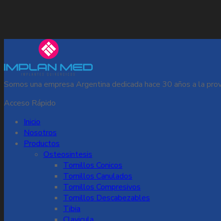
Somos una empresa Argentina dedicada hace 30 años a la provi
Acceso Rápido
Inicio
Nosotros
Productos
Osteosintesis
Tornillos Conicos
Tornillos Canulados
Tornillos Compresivos
Tornillos Descabezables
Tibia
Clavicula